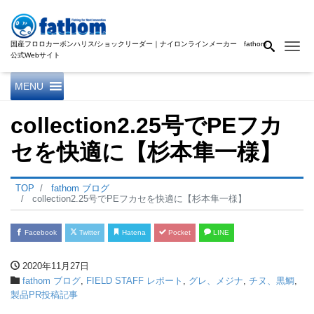
国産フロロカーボンハリス/ショックリーダー｜ナイロンラインメーカー fathom
Me
公式Webサイト
MENU
collection2.25号でPEフカ
セを快適に【杉本隼一様】
TOP
fathom ブログ
collection2.25号でPEフカセを快適に【杉本隼一様】
Facebook
Twitter
Hatena
Pocket
LINE
2020年11月27日
fathom ブログ
,
FIELD STAFF レポート
,
グレ、メジナ
,
チヌ、黒鯛
,
製品PR投稿記事