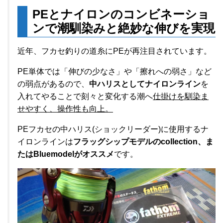
PEとナイロンのコンビネーショ
ンで潮馴染みと絶妙な伸びを実現
近年、フカセ釣りの道糸にPEが再注目されています。
PE単体では「伸びの少なさ」や「擦れへの弱さ」など
の弱点があるので、
中ハリスとしてナイロンライン
を
入れてやることで刻々と変化する潮へ
仕掛けを馴染ま
せやすく、操作性も向上。
PEフカセの中ハリス(ショックリーダー)に使用するナ
イロンラインは
フラッグシップモデルのcollection、ま
たはBluemodelがオススメ
です。