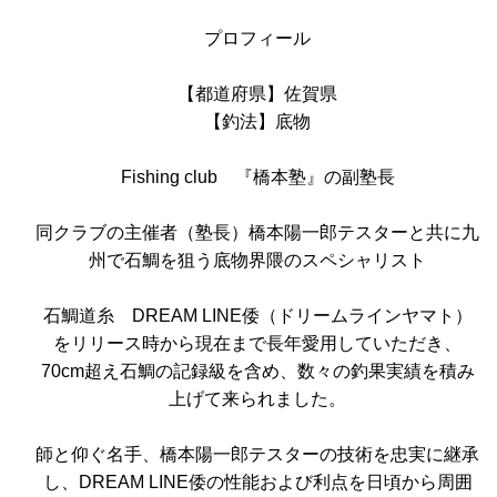
プロフィール
【都道府県】佐賀県
【釣法】底物
Fishing club 『橋本塾』の副塾長
同クラブの主催者（塾長）橋本陽一郎テスターと共に九
州で石鯛を狙う底物界隈のスペシャリスト
石鯛道糸 DREAM LINE倭（ドリームラインヤマト）
をリリース時から現在まで長年愛用していただき、
70cm超え石鯛の記録級を含め、数々の釣果実績を積み
上げて来られました。
師と仰ぐ名手、橋本陽一郎テスターの技術を忠実に継承
し、DREAM LINE倭の性能および利点を日頃から周囲