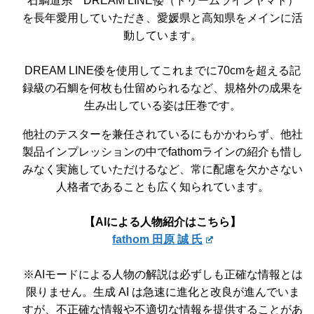
石鯛道糸 DREAM LINE倭（ドリームラインヤマト）
を長年愛用していただき、愛媛県と高知県をメインに活
動しています。
DREAM LINE倭を使用してこれまでに70cmを超える記
録級の石鯛を何枚も仕留められるなど、規格外の成果を
生み出している姿は圧巻です。
他社のテスターを兼任されているにもかかわらず、他社
製品インプレッションの中でfathomラインの紹介も惜し
みなく実施していただけるなど、常に配慮を欠かさない
人格者であることも広く知られています。
【AIによる人物紹介はこちら】
fathom 田原 誠 氏
※AIモードによる人物の解説は必ずしも正確な情報とは
限りません。生成 AI は急速に進化と改良が進んでいま
すが、不正確な情報や不適切な情報を提供することがあ