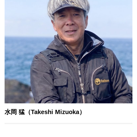
水岡 猛（Takeshi Mizuoka）