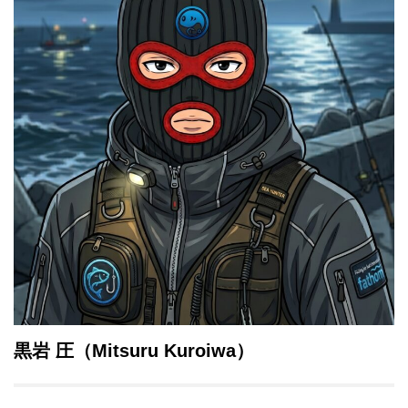
黒岩 圧（Mitsuru
Kuroiwa
）