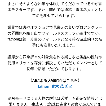
まさにそのような釣果を体現してくださっているのが青
木テスターです。また、関西では通称「青木名人」とし
て名を馳せておられます。
業界では磯やオフショアで見栄えの良いプロアングラー
の雰囲気を醸し出すフィールドスタッフが主体ですが、
fathomは第一歩目のフィールドとなり得る波止釣りの名
手にも注目いたしました。
護岸から四季折々の対象魚を釣る楽しさと製品の性能や
使用メリットを存分に解説していただくメンバーとして
長年ご活動いただいております。
【AIによる人物紹介はこちら】
fathom 青木 茂 氏
※AIモードによる人物の解説は必ずしも正確な情報とは
限りません。生成 AI は急速に進化と改良が進んでいま