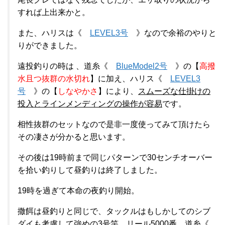
すれば上出来かと。
また、ハリスは《
LEVEL3号
》なので余裕のやりと
りができました。
遠投釣りの時は 、道糸《
BlueModel2号
》の【
高撥
水且つ抜群の水切れ
】に加え、ハリス《
LEVEL3
号
》の【
しなやかさ
】により、
スムーズな仕掛けの
投入とラインメンディングの操作が容易
です。
相性抜群のセットなので是非一度使ってみて頂けたら
その凄さが分かると思います。
その後は19時前まで同じパターンで30センチオーバー
を拾い釣りして昼釣りは終了しました。
19時を過ぎて本命の夜釣り開始。
撒餌は昼釣りと同じで、タックルはもしかしてのシブ
ダイも考慮して強めの3号竿、リール5000番、道糸《