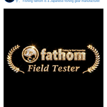
す。
Fishing fathom is a Japanese fishing gear manufacturer.