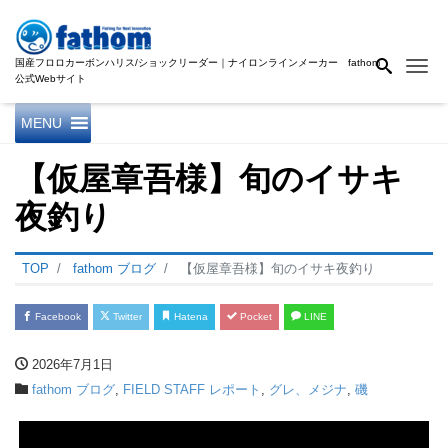
国産フロロカーボンハリス/ショックリーダー｜ナイロンラインメーカー fathom
Me
公式Webサイト
MENU
【仮屋章吾様】旬のイサキ
夜釣り
TOP
fathom ブログ
【仮屋章吾様】旬のイサキ夜釣り
Facebook
Twitter
Hatena
Pocket
LINE
2026年7月1日
fathom ブログ
,
FIELD STAFF レポート
,
グレ、メジナ
,
磯