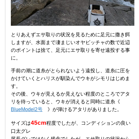
とりあえずエサ取りの状況を見るために足元に撒き餌
しますが、水面まで凄まじいオヤビッチャの数で近辺
のポイントは捨て、足元にエサ取りを寄せ遠投する事
に。
手前の潮に道糸がとられないよう遠投し、道糸に圧を
かけていくとハリスが馴染んでウキがシモリはじめま
す。
その後、ウキが見えるか見えない程度のところでアタ
リを待っていると、ウキが消えると同時に道糸《
BlueModel2号
》が弾けるアタリがありました。
45cm
サイズは
程度でしたが、コンディションの良い
口太グレ
尾長グレではなく残念でしたが、エサ取りの状況から