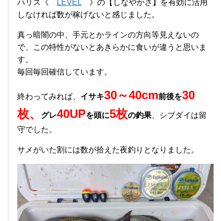
ハリス《
LEVEL
》の【しなやかさ】を有効に活用
しなければ数が稼げないと感じました。
真っ暗闇の中、手元とかラインの方向等見えないの
で、この特性がないとあきらかに食いが違うと思いま
す。
毎回毎回確信しています。
30～40cm
30
終わってみれば、
イサキ
前後を
枚、
40UP
5枚
グレ
を頭に
の釣果
、シブダイは留
守でした。
サメがいた割には数が拾えた夜釣りとなりました。