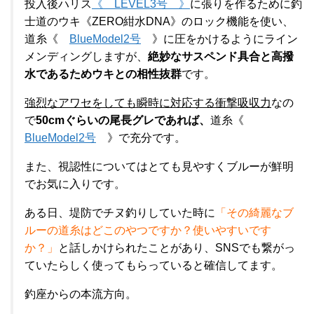
投入後ハリス
《 LEVEL3号 》
に張りを作るために釣
士道のウキ《ZERO紺水DNA》のロック機能を使い、
道糸《
BlueModel2号
》に圧をかけるようにライン
メンディングしますが、
絶妙なサスペンド具合と高撥
水であるためウキとの相性抜群
です。
強烈なアワセをしても瞬時に対応する衝撃吸収力
なの
で
50cmぐらいの尾長グレであれば、
道糸《
BlueModel2号
》で充分です。
また、視認性についてはとても見やすくブルーが鮮明
でお気に入りです。
ある日、堤防でチヌ釣りしていた時に
「その綺麗なブ
ルーの道糸はどこのやつですか？使いやすいです
か？」
と話しかけられたことがあり、SNSでも繋がっ
ていたらしく使ってもらっていると確信してます。
釣座からの本流方向。