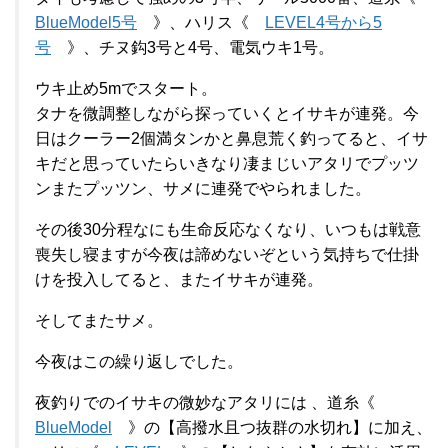
BlueModel5号
》、ハリス《
LEVEL4号から5
号
》、チヌ鈎3号と4号、電気ウキ1号。
ウキ止め5mでスタート。
タナを微調整しながら探っていくとイサキが連発。今
日はクーラー2個満タンかと鼻息荒く釣ってると、イサ
キだと思っていたらいきなり凄まじいアタリでプッツ
ンまたプッツン、サメに連発でやられました。
その後30分程なにも生命反応なくなり、いつもは戦意
喪失し寝ますが今夜は諦めないぞという気持ちで仕掛
けを投入してると、またイサキが連発。
そしてまたサメ。
今夜はこの繰り返しでした。
夜釣りでのイサキの微妙なアタリには 、道糸《
BlueModel
》の【高撥水且つ抜群の水切れ】に加え、