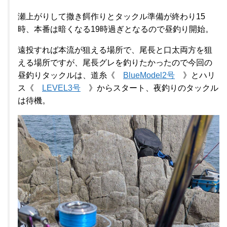
瀬上がりして撒き餌作りとタックル準備が終わり15
時、本番は暗くなる19時過ぎとなるので昼釣り開始。
遠投すれば本流が狙える場所で、尾長と口太両方を狙
える場所ですが、尾長グレを釣りたかったので今回の
昼釣りタックルは、道糸《
BlueModel2号
》とハリ
ス《
LEVEL3号
》からスタート、夜釣りのタックル
は待機。