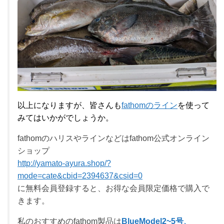
以上になりますが、皆さんも
fathomのライン
を使って
みてはいかがでしょうか。
fathomのハリスやラインなどはfathom公式オンライン
ショップ
http://yamato-ayura.shop/?
mode=cate&cbid=2394637&csid=0
に無料会員登録すると、お得な会員限定価格で購入で
きます。
私のおすすめのfathom製品は
BlueModel2~5号、