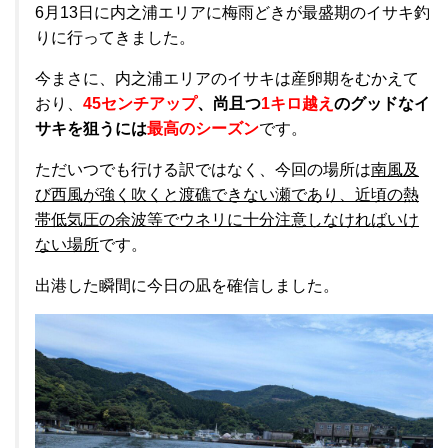
6月13日に内之浦エリアに梅雨どきが最盛期のイサキ釣
りに行ってきました。
今まさに、内之浦エリアのイサキは産卵期をむかえて
おり、
45センチアップ
、尚且つ
1キロ越え
のグッドなイ
サキを狙うには
最高のシーズン
です。
ただいつでも行ける訳ではなく、今回の場所は
南風及
び西風が強く吹くと渡礁できない瀬であり、近頃の熱
帯低気圧の余波等でウネリに十分注意しなければいけ
ない場所
です。
出港した瞬間に今日の凪を確信しました。