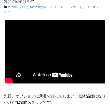
2017年9月27日
fathom ブログ
,
fathom動画
,
FIELD STAFF レポート
,
イカ
,
オフシ
ョア
先日、オフショアに薄着で行ってしまい、低体温症になり
かけたfathomスタッフです。