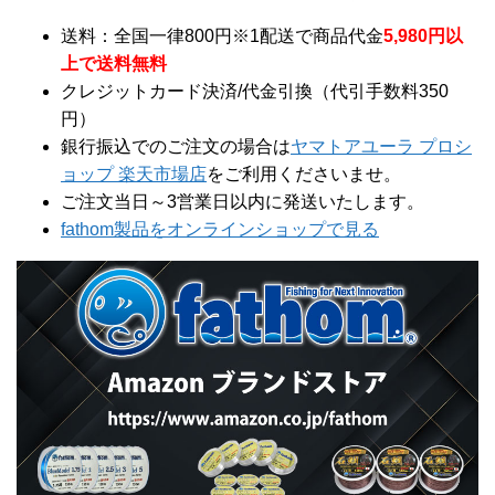
送料：全国一律800円※1配送で商品代金
5,980円以
上で送料無料
クレジットカード決済/代金引換（代引手数料350
円）
銀行振込でのご注文の場合は
ヤマトアユーラ プロシ
ョップ 楽天市場店
をご利用くださいませ。
ご注文当日～3営業日以内に発送いたします。
fathom製品をオンラインショップで見る