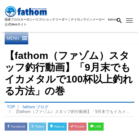
国産フロロカーボンハリス/ショックリーダー｜ナイロンラインメーカー fathom
Me
公式Webサイト
MENU
【fathom（ファゾム）スタ
ッフ釣行動画】「9月末でも
イカメタルで100杯以上釣れ
る方法」の巻
TOP
fathom ブログ
【fathom（ファゾム）スタッフ釣行動画】「9月末でもイカメタルで100杯以上釣れる方法」の巻
Facebook
Twitter
Hatena
Pocket
LINE