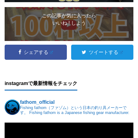
この記事が気に入ったら
いいね ! しよう
シェアする
ツイートする
instagramで最新情報をチェック
fathom_official
Fishing fathom（ファゾム）という日本の釣り具メーカーで
す。
Fishing fathom is a Japanese fishing gear manufacturer.