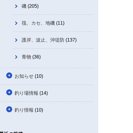
磯
(205)
筏、カセ、地磯
(11)
護岸、波止、沖堤防
(137)
青物
(36)
お知らせ
(10)
釣り場情報
(14)
釣り情報
(10)