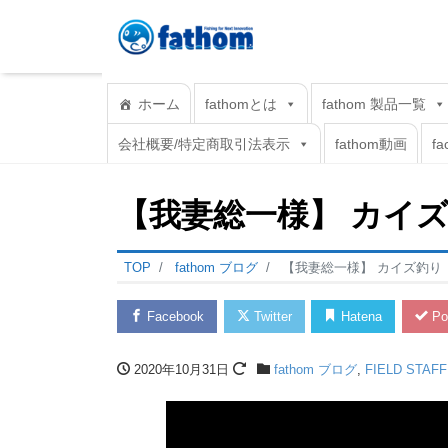
ホーム
fathomとは
fathom 製品一覧
会社概要/特定商取引法表示
fathom動画
fa
【我妻総一様】 カイ
TOP
fathom ブログ
【我妻総一様】 カイズ釣り
Facebook
Twitter
Hatena
Po
2020年10月31日
fathom ブログ
,
FIELD STA