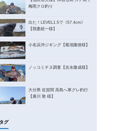
梅雨クロ釣り
出た！LEVEL1.5で《57.4cm》
【我妻総一様】
小名浜沖ジギング【菊池隆徳様】
ノッコミチヌ調査【吉永隆成様】
大分県 佐賀関 高島へ寒グレ釣行
【廣川 敦 様】
タグ