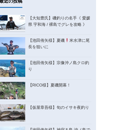
最近の投稿
【大知豊氏】磯釣りの名手《 愛媛
県 宇和海 / 裸島でグレを攻略 》
【池田侑矢様】夏磯
米水津に尾
長を狙いに
【池田侑矢様】宗像沖ノ島クロ釣
り
【RICO様】夏磯開幕！
【仮屋章吾様】旬のイサキ夜釣り
【池田侑矢様】神宿る島 沖ノ島で