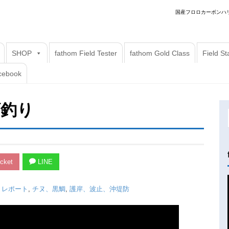
国産フロロカーボンハリ
SHOP
fathom Field Tester
fathom Gold Class
Field S
cebook
ズ釣り
cket
LINE
FF レポート
,
チヌ、黒鯛
,
護岸、波止、沖堤防