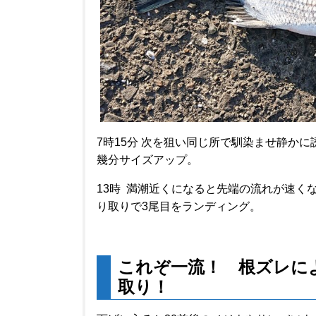
7時15分 次を狙い同じ所で馴染ませ静か
幾分サイズアップ。
13時 満潮近くになると先端の流れが速く
り取りで3尾目をランディング。
これぞ一流！ 根ズレに
取り
！