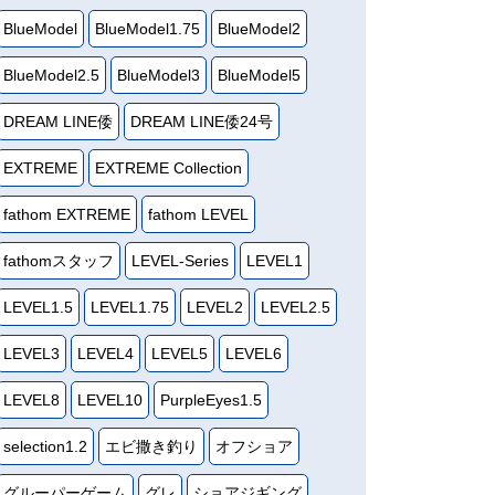
BlueModel
BlueModel1.75
BlueModel2
BlueModel2.5
BlueModel3
BlueModel5
DREAM LINE倭
DREAM LINE倭24号
EXTREME
EXTREME Collection
fathom EXTREME
fathom LEVEL
fathomスタッフ
LEVEL-Series
LEVEL1
LEVEL1.5
LEVEL1.75
LEVEL2
LEVEL2.5
LEVEL3
LEVEL4
LEVEL5
LEVEL6
LEVEL8
LEVEL10
PurpleEyes1.5
selection1.2
エビ撒き釣り
オフショア
グルーパーゲーム
グレ
ショアジギング