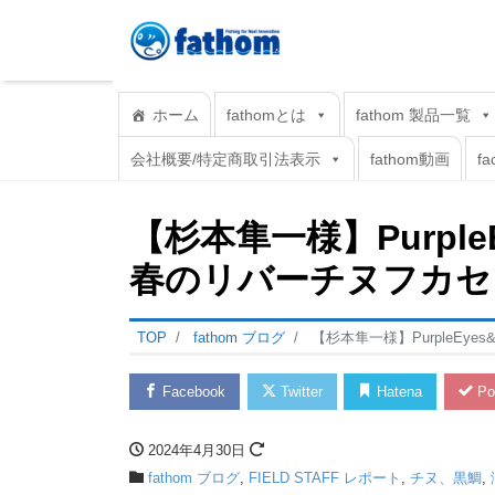
ホーム
fathomとは
fathom 製品一覧
会社概要/特定商取引法表示
fathom動画
fa
【杉本隼一様】Purple
春のリバーチヌフカセ
TOP
fathom ブログ
【杉本隼一様】PurpleEy
Facebook
Twitter
Hatena
Po
2024年4月30日
fathom ブログ
,
FIELD STAFF レポート
,
チヌ、黒鯛
,