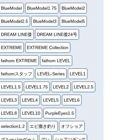
BlueModel
BlueModel1.75
BlueModel2
BlueModel2.5
BlueModel3
BlueModel5
DREAM LINE倭
DREAM LINE倭24号
EXTREME
EXTREME Collection
fathom EXTREME
fathom LEVEL
fathomスタッフ
LEVEL-Series
LEVEL1
LEVEL1.5
LEVEL1.75
LEVEL2
LEVEL2.5
LEVEL3
LEVEL4
LEVEL5
LEVEL6
LEVEL8
LEVEL10
PurpleEyes1.5
selection1.2
エビ撒き釣り
オフショア
グルーパーゲーム
グレ
ショアジギング