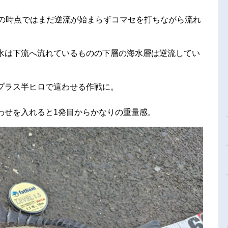
半の時点ではまだ逆流が始まらずコマセを打ちながら流れ
水は下流へ流れているものの下層の海水層は逆流してい
プラス半ヒロで這わせる作戦に。
わせを入れると1発目からかなりの重量感。