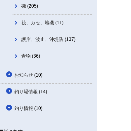
磯
(205)
筏、カセ、地磯
(11)
護岸、波止、沖堤防
(137)
青物
(36)
お知らせ
(10)
釣り場情報
(14)
釣り情報
(10)