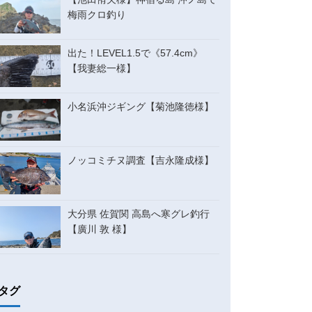
梅雨クロ釣り
出た！LEVEL1.5で《57.4cm》
【我妻総一様】
小名浜沖ジギング【菊池隆徳様】
ノッコミチヌ調査【吉永隆成様】
大分県 佐賀関 高島へ寒グレ釣行
【廣川 敦 様】
タグ