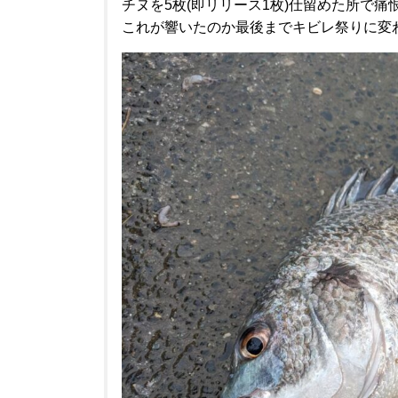
チヌを5枚(即リリース1枚)仕留めた所で痛
これが響いたのか最後までキビレ祭りに変