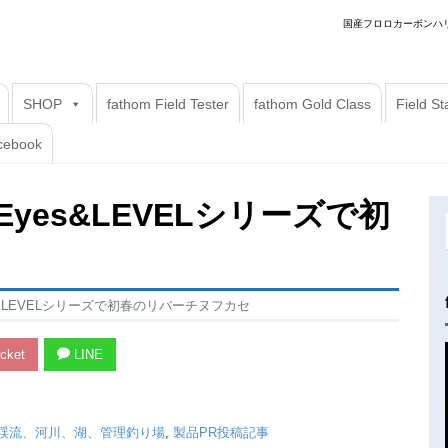
国産フロロカーボンハリ
SHOP
fathom Field Tester
fathom Gold Class
Field S
cebook
Eyes&LEVELシリーズで初
es&LEVELシリーズで初春のリバーチヌフカセ
cket
LINE
渓流、河川、湖、管理釣り場
,
製品PR投稿記事