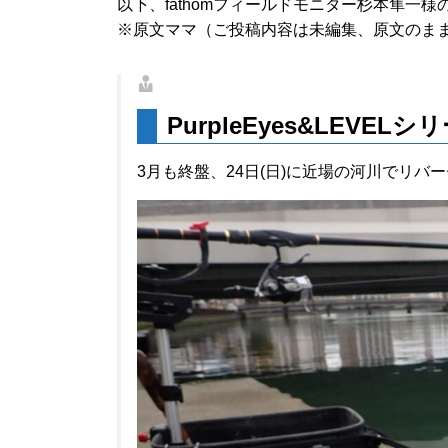
以下、fathomフィールドモニター杉本隼一
※原文ママ（ご投稿内容は未編集、原文のま
PurpleEyes&LEV
3月も終盤、24日(日)に近場の河川でリバ