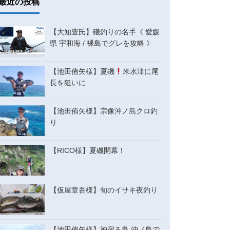
最近の投稿
【大知豊氏】磯釣りの名手《 愛媛
県 宇和海 / 裸島でグレを攻略 》
【池田侑矢様】夏磯
米水津に尾
長を狙いに
【池田侑矢様】宗像沖ノ島クロ釣
り
【RICO様】夏磯開幕！
【仮屋章吾様】旬のイサキ夜釣り
【池田侑矢様】神宿る島 沖ノ島で