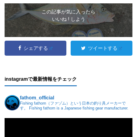
この記事が気に入ったら
いいね ! しよう
シェアする
ツイートする
instagramで最新情報をチェック
fathom_official
Fishing fathom（ファゾム）という日本の釣り具メーカーで
す。
Fishing fathom is a Japanese fishing gear manufacturer.