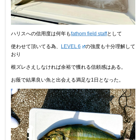
ハリスへの信用度は何年も
fathom field staff
として
使わせて頂いてる為、
LEVEL 6
の強度も十分理解して
おり
根ズレさえしなければ余裕で獲れる信頼感はある。
お蔭で結果良い魚と出会える満足な1日となった。