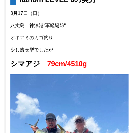
3月17日（日）
八丈島 神湊港“軍艦堤防“
オキアミのカゴ釣り
少し痩せ型でしたが
シマアジ
79cm/4510g