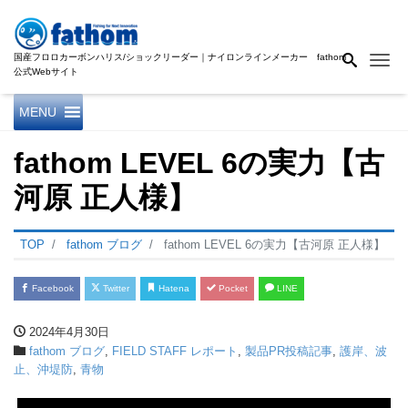
国産フロロカーボンハリス/ショックリーダー｜ナイロンラインメーカー fathom
Me
公式Webサイト
MENU
fathom LEVEL 6の実力【古
河原 正人様】
TOP
fathom ブログ
fathom LEVEL 6の実力【古河原 正人様】
Facebook
Twitter
Hatena
Pocket
LINE
2024年4月30日
fathom ブログ
,
FIELD STAFF レポート
,
製品PR投稿記事
,
護岸、波
止、沖堤防
,
青物