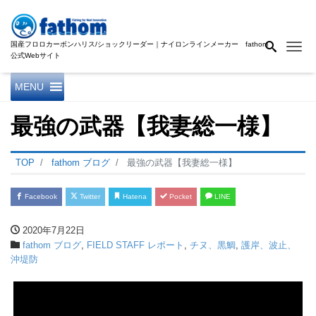
国産フロロカーボンハリス/ショックリーダー｜ナイロンラインメーカー fathom
Me
公式Webサイト
MENU
最強の武器【我妻総一様】
TOP
fathom ブログ
最強の武器【我妻総一様】
Facebook
Twitter
Hatena
Pocket
LINE
2020年7月22日
fathom ブログ
,
FIELD STAFF レポート
,
チヌ、黒鯛
,
護岸、波止、
沖堤防