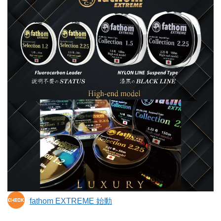
fathom EXTREME 始動