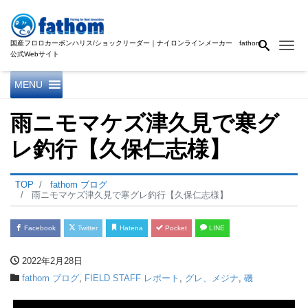
国産フロロカーボンハリス/ショックリーダー｜ナイロンラインメーカー fathom
Me
公式Webサイト
MENU
雨ニモマケズ津久見で寒グ
レ釣行【久保仁志様】
TOP
fathom ブログ
雨ニモマケズ津久見で寒グレ釣行【久保仁志様】
Facebook
Twitter
Hatena
Pocket
LINE
2022年2月28日
fathom ブログ
,
FIELD STAFF レポート
,
グレ、メジナ
,
磯