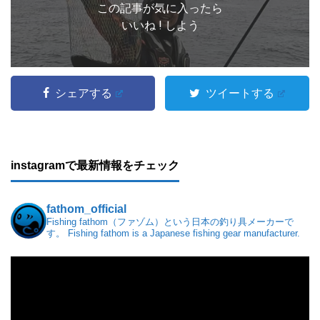
この記事が気に入ったら
いいね ! しよう
シェアする
ツイートする
instagramで最新情報をチェック
fathom_official
Fishing fathom（ファゾム）という日本の釣り具メーカーで
す。
Fishing fathom is a Japanese fishing gear manufacturer.