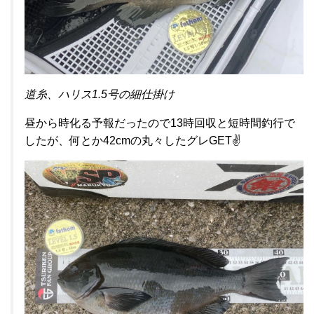
道糸、ハリス1.5号の細仕掛け
昼から時化る予報だったので13時回収と短時間釣行で
したが、何とか42cmの丸々したグレGET✌️