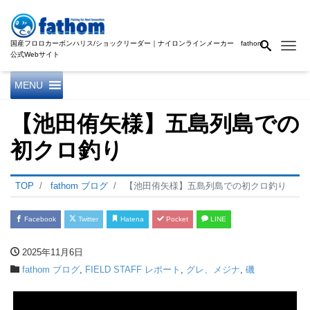
国産フロロカーボンハリス/ショックリーダー｜ナイロンラインメーカー fathom
Me
公式Webサイト
MENU
【池田侑矢様】五島列島での
初クロ釣り
TOP
fathom ブログ
【池田侑矢様】五島列島での初クロ釣り
Facebook
Twitter
Hatena
Pocket
LINE
2025年11月6日
fathom ブログ
,
FIELD STAFF レポート
,
グレ、メジナ
,
磯