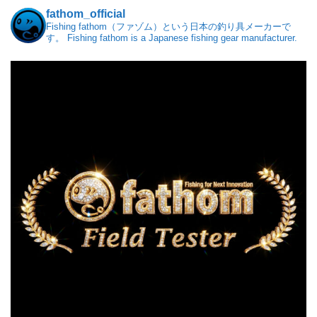
fathom_official
Fishing fathom（ファゾム）という日本の釣り具メーカーで
す。
Fishing fathom is a Japanese fishing gear manufacturer.