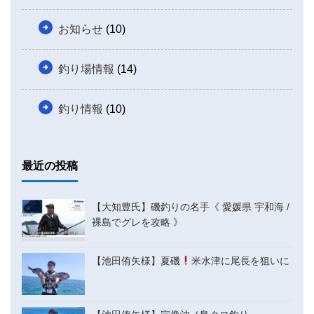
お知らせ
(10)
釣り場情報
(14)
釣り情報
(10)
最近の投稿
【大知豊氏】磯釣りの名手《 愛媛県 宇和海 /
裸島でグレを攻略 》
【池田侑矢様】夏磯
米水津に尾長を狙いに