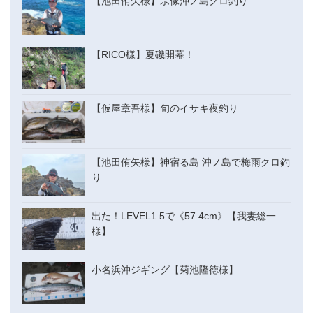
【池田侑矢様】宗像沖ノ島クロ釣り
【RICO様】夏磯開幕！
【仮屋章吾様】旬のイサキ夜釣り
【池田侑矢様】神宿る島 沖ノ島で梅雨クロ釣
り
出た！LEVEL1.5で《57.4cm》【我妻総一
様】
小名浜沖ジギング【菊池隆徳様】