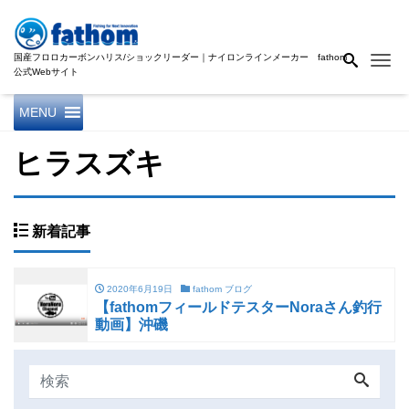
国産フロロカーボンハリス/ショックリーダー｜ナイロンラインメーカー fathom
Me
公式Webサイト
MENU
ヒラスズキ
新着記事
2020年6月19日
fathom ブログ
【fathomフィールドテスターNoraさん釣行
動画】沖磯