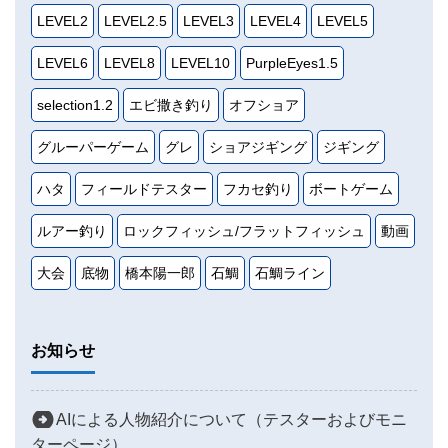
LEVEL2
LEVEL2.5
LEVEL3
LEVEL4
LEVEL5
LEVEL6
LEVEL8
LEVEL10
PurpleEyes1.5
selection1.2
エビ撒き釣り
オフショア
グルーパーゲーム
グレ
ショアジギング
ジギング
ハタ
フィールドテスター
フカセ釣り
ボートゲーム
ルアー釣り
ロックフィッシュ/フラットフィッシュ
動画
大会
底物
橋本陽一郎
石鯛
石鯛ライン
お知らせ
AIによる人物紹介について（テスターおよびモニ
ターページ）